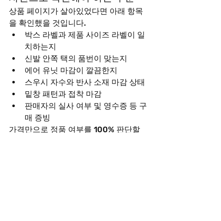
상품 페이지가 살아있었다면 아래 항목
을 확인했을 것입니다.
박스 라벨과 제품 사이즈 라벨이 일
치하는지
신발 안쪽 택의 품번이 맞는지
에어 유닛 마감이 깔끔한지
스우시 자수와 반사 소재 마감 상태
밑창 패턴과 접착 마감
판매자의 실사 여부 및 영수증 등 구
매 증빙
가격만으로 정품 여부를 100% 판단할 
수는 없지만, 당시 시세를 고려하면 질문
에 적어주신 
1~6번 모두 정품일 가능성
은 높지 않은 편
으로 보는 것이 합리적입
니다.
만약 현재 판매 중인 상품이라면 
사진
(앞, 뒤, 옆, 밑창, 안쪽 라벨, 박스 라벨)
을 
올려주시면 정품 가능성과 가품 의심 포