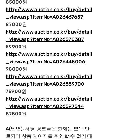
85000원
http://www.auction.co.kr/buy/detail
_view.asp?ItemNo=A026467657
87000원
http://www.auction.co.kr/buy/detail
_view.asp?ItemNo=A026570387
59900원
http://www.auction.co.kr/buy/detail
_view.asp?ItemNo=A026448006
98000원
http://www.auction.co.kr/buy/detail
_view.asp?ItemNo=A026559700
75900원
http://www.auction.co.kr/buy/detail
_view.asp?ItemNo=A026597544
87500원
A(답변). 해당 링크들은 현재는 모두 만
료되어 상품 페이지를 확인할 수 없기 때