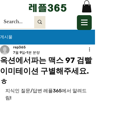
​레플365
게시물
rep365
7월 9일
1분 분량
옥션에서파는 맥스 97 검빨
이미테이션 구별해주세요.
ㅎ
지식인 질문/답변 레플365에서 알려드
림!