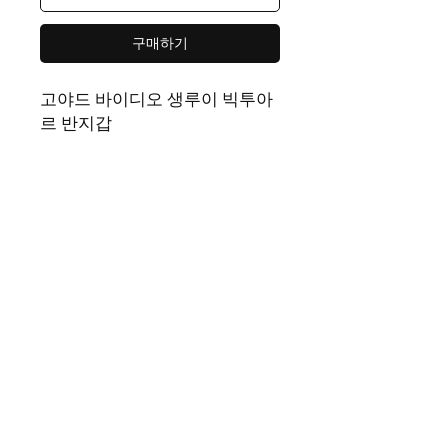
구매하기
고야드 바이디오 생루이 빅투아
르 반지갑
색상
브라운
,
그레이
,
블랙, 그린
사이즈
: W11cm x H9cm
-
남성용 반지갑
제품 페이지 | Rep365 남성 여성 모두가 좋아하는 다양한 스타일
의 명품레플리카를 만나볼 수 있는 레플샵입니다. 트렌디한 이미
테이션 상품과 폭넓은 카테고리를 갖춘 레플리카사이트이자 레
플리카쇼핑몰로 편리한 쇼핑!