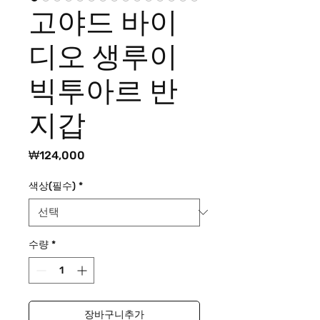
고야드 바이
디오 생루이
빅투아르 반
지갑
가
₩124,000
격
색상(필수)
*
수량
*
장바구니추가