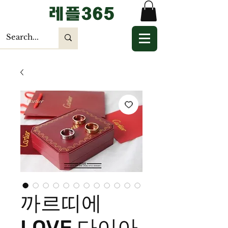
​레플365
까르띠에
LOVE 다이아