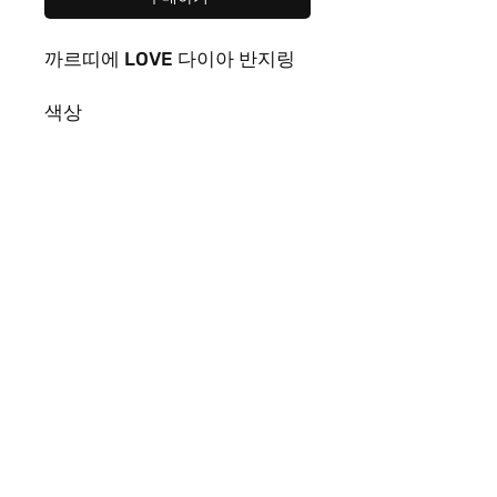
까르띠에 LOVE 다이아 반지링
색상
골드
.
화이트골드
.
핑크골드
사이즈
6
호
.7
호
.8
호
제품 페이지 | Rep365 남성 여성 모두가 좋아하는 다양한 스타일
의 명품레플리카를 만나볼 수 있는 레플샵입니다. 트렌디한 이미
테이션 상품과 폭넓은 카테고리를 갖춘 레플리카사이트이자 레
플리카쇼핑몰로 편리한 쇼핑!
문의사항은 FAQ에서 카톡으로 문의 부탁드립니다! ( 업무