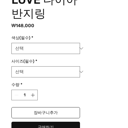
반지링
가
₩148,000
격
색상(필수)
*
사이즈(필수)
*
수량
*
장바구니추가
구매하기