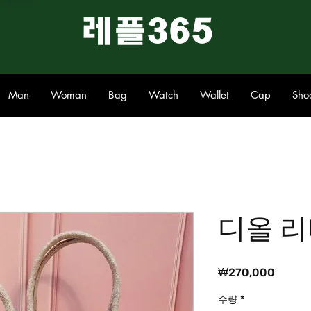
​레플365
Man
Woman
Bag
Watch
Wallet
Cap
Sho
디올 
가
₩270,000
격
수량
*