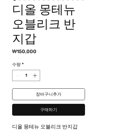
디올 몽테뉴
오블리크 반
지갑
가
₩150,000
격
수량
*
장바구니추가
구매하기
디올 몽테뉴 오블리크 반지갑