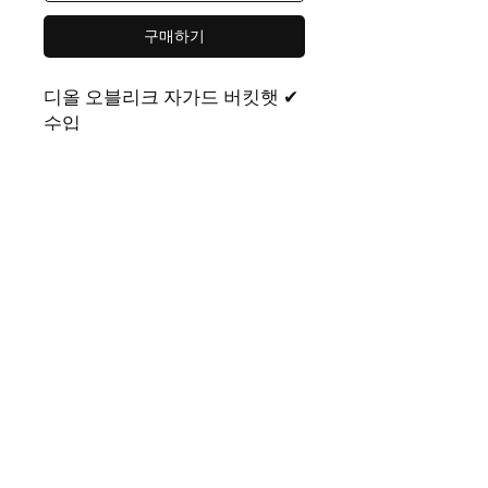
구매하기
디올 오블리크 자가드 버킷햇 ✔
수입
색상
그레이
사이즈
free
제품 페이지 | Rep365 남성 여성 모두가 좋아하는 다양한 스타일
의 명품레플리카를 만나볼 수 있는 레플샵입니다. 트렌디한 이미
테이션 상품과 폭넓은 카테고리를 갖춘 레플리카사이트이자 레
플리카쇼핑몰로 편리한 쇼핑!