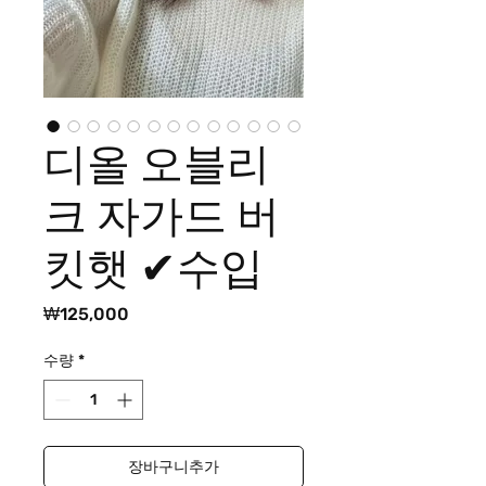
디올 오블리
크 자가드 버
킷햇 ✔수입
가
₩125,000
격
수량
*
장바구니추가