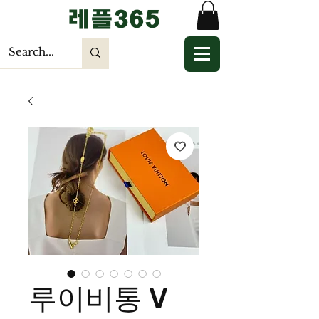
​레플365
루이비통 V