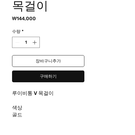
목걸이
가
₩144,000
격
수량
*
장바구니추가
구매하기
루이비통 V 목걸이
색상
골드
사이즈