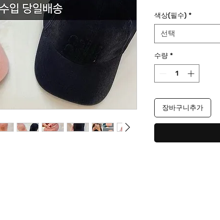
격
색상(필수)
*
선택
수량
*
장바구니추가