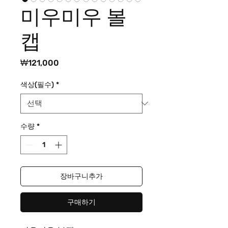
미우미우 볼
캡
가
₩121,000
격
색상(필수)
*
수량
*
장바구니추가
구매하기