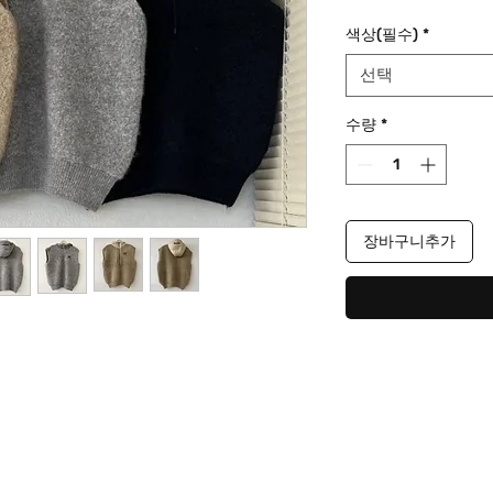
격
색상(필수)
*
선택
수량
*
장바구니추가