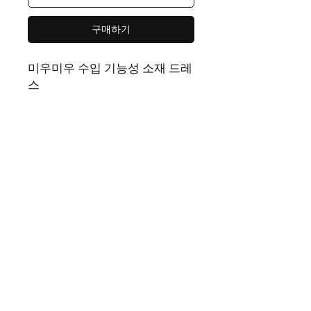
구매하기
미우미우 수입 기능성 소재 드레
스
색상
클레이그레이
사이즈
S(55). M(66). L(77)
**
모델
169. 50. 55
착용
**
제품 페이지 | Rep365 남성 여성 모두가 좋아하는 다양한 스타일
의 명품레플리카를 만나볼 수 있는 레플샵입니다. 트렌디한 이미