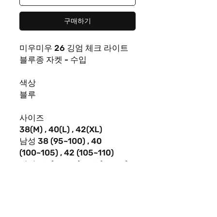
구매하기
미우미우 26 깅엄 체크 라이트
블루종 자켓 - 수입
색상
블루
사이즈
38(M) , 40(L) , 42(XL)
남성
38 (95~100) , 40
(100~105) , 42 (105~110)
여성
38 (44~66) , 40 (66~77) ,
42 (77~)
•
미세오차
+,-1~3cm
가슴둘레
,
어깨
,
기장
,
소매