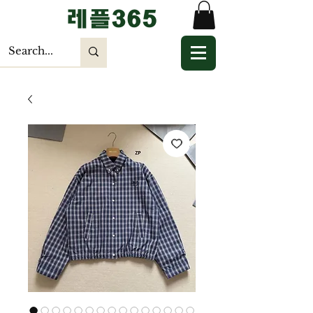
​레플365