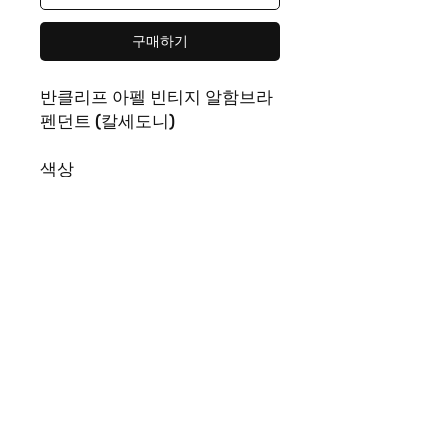
구매하기
반클리프 아펠 빈티지 알함브라
펜던트 (칼세도니)
색상
화이트
사이즈
46cm
길이조정 가능합니다
소재
써지컬스틸