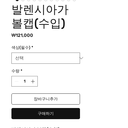
발렌시아가
볼캡(수입)
가
₩121,000
격
색상(필수)
*
수량
*
장바구니추가
구매하기