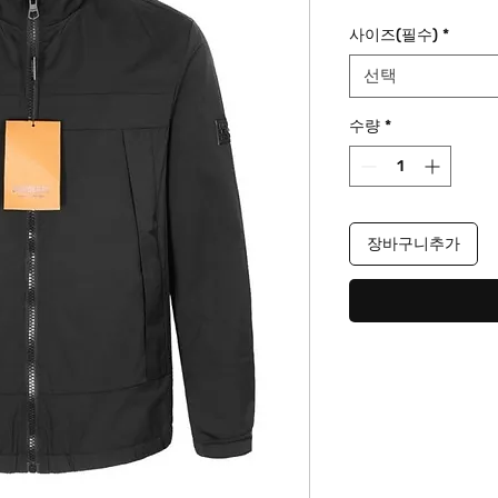
격
사이즈(필수)
*
선택
수량
*
장바구니추가