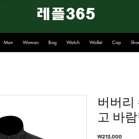
​레플365
Man
Woman
Bag
Watch
Wallet
Cap
Sho
버버리 
고 바람
가
₩213,000