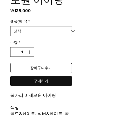
가
₩138,000
격
색상(필수)
*
수량
*
장바구니추가
구매하기
불가리 비제로원 이어링
색상
골드
&
화이트
.
실버
&
화이트
.
골