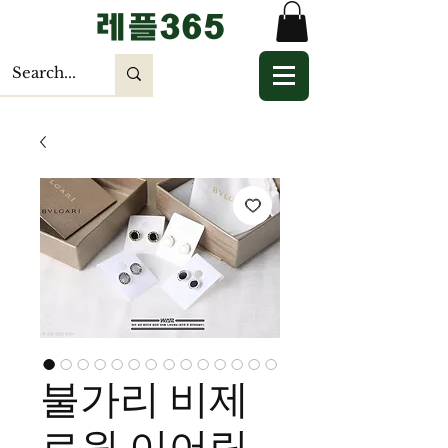
​레플365
불가리 비제
로원 이어링