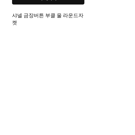
샤넬 금장버튼 부클 울 라운드자
켓
색상
블랙, 아이
사이즈
FREE(
가슴단면
50cm,
총장
50cm)
제품 페이지 | Rep365 남성 여성 모두가 좋아하는 다양한 스타일
의 명품레플리카를 만나볼 수 있는 레플샵입니다. 트렌디한 이미
테이션 상품과 폭넓은 카테고리를 갖춘 레플리카사이트이자 레
플리카쇼핑몰로 편리한 쇼핑!
문의사항은 FAQ에서 카톡으로 문의 부탁드립니다! ( 업무