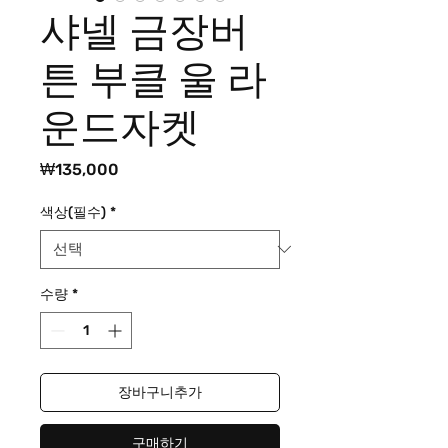
샤넬 금장버
튼 부클 울 라
운드자켓
가
₩135,000
격
색상(필수)
*
수량
*
장바구니추가
구매하기