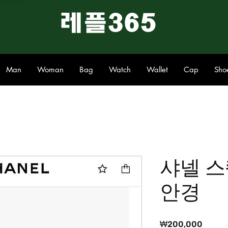
​레플365
Man
Woman
Bag
Watch
Wallet
Cap
Sho
샤넬 
안경
가
₩200,000