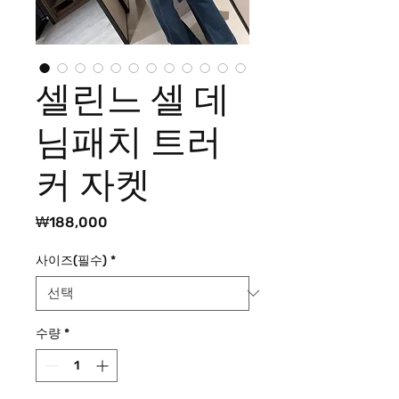
셀린느 셀 데
님패치 트러
커 자켓
가
₩188,000
격
사이즈(필수)
*
수량
*