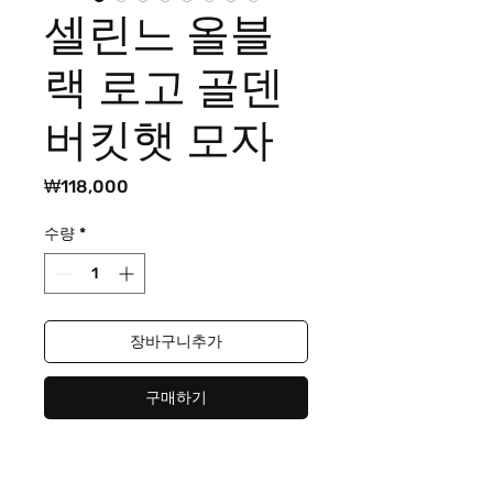
셀린느 올블
랙 로고 골덴
버킷햇 모자
가
₩118,000
격
수량
*
장바구니추가
구매하기
셀린느 올블랙 로고 골덴 버킷햇
모자