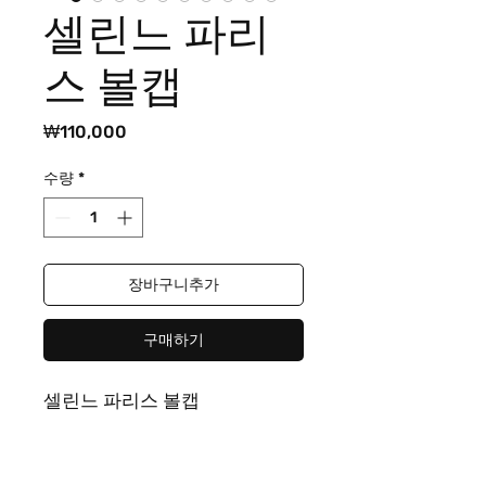
셀린느 파리
스 볼캡
가
₩110,000
격
수량
*
장바구니추가
구매하기
셀린느 파리스 볼캡
free size