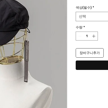
격
색상(필수)
*
선택
수량
*
장바구니추가