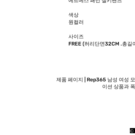
에르메스 패턴 실키팬츠
색상
원컬러
사이즈
FREE (
허리단면
32CM .
총길
제품 페이지 | Rep365 남성 
이션 상품과 
문의사항은 FA
최대
©