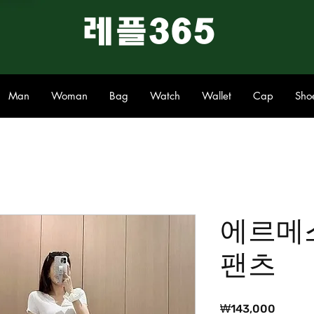
​레플365
Man
Woman
Bag
Watch
Wallet
Cap
Sho
에르메
팬츠
가
₩143,000