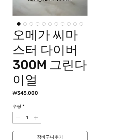
오메가 씨마
스터 다이버
300M 그린다
이얼
가
₩345,000
격
수량
*
장바구니추가