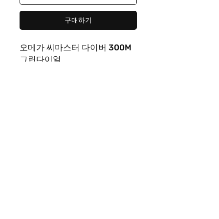
구매하기
오메가 씨마스터 다이버 300M
그린다이얼
오토무브먼트
사이즈 사진참조
316
고강도 스틸
고급케이스 포함
제품 페이지 | Rep365 남성 여성 모두가 좋아하는 다양한 스타일
의 명품레플리카를 만나볼 수 있는 레플샵입니다. 트렌디한 이미
테이션 상품과 폭넓은 카테고리를 갖춘 레플리카사이트이자 레
플리카쇼핑몰로 편리한 쇼핑!