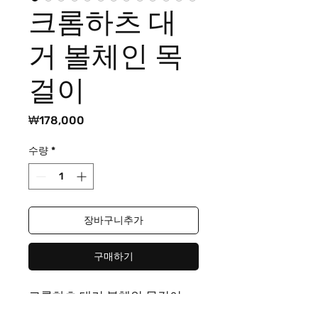
크롬하츠 대
거 볼체인 목
걸이
가
₩178,000
격
수량
*
장바구니추가
구매하기
크롬하츠 대거 볼체인 목걸이