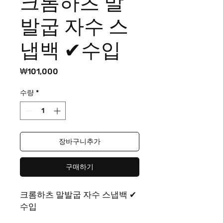
크롬하츠 말
발굽 자수 스
냅백 ✔수입
가
₩101,000
격
수량
*
장바구니추가
구매하기
크롬하츠 말발굽 자수 스냅백 ✔
수입