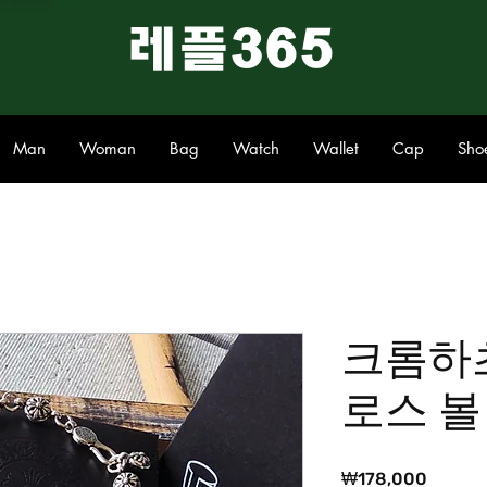
​레플365
Man
Woman
Bag
Watch
Wallet
Cap
Sho
크롬하
로스 볼
가
₩178,000