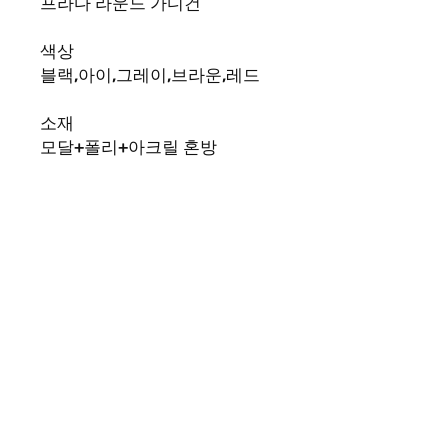
프라다 라운드 가디건
색상
블랙
,
아이
,
그레이
,
브라운
,
레드
소재
모달
+
폴리
+
아크릴 혼방
사이즈
FREE(44-55)
상세사이즈
(cm)
FREE
어깨
-36,
가슴
-47,
소
매
-58,
기장
-52
제품 페이지 | Rep365 남성 여성 모두가 좋아하는 다양한 스타일
의 명품레플리카를 만나볼 수 있는 레플샵입니다. 트렌디한 이미