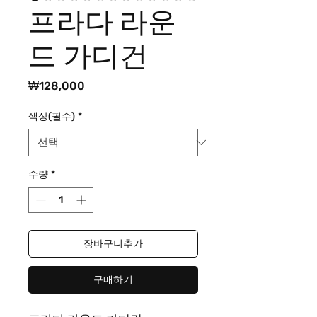
프라다 라운
드 가디건
가
₩128,000
격
색상(필수)
*
수량
*
장바구니추가
구매하기