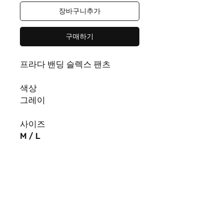
장바구니추가
구매하기
프라다 밴딩 슬렉스 팬츠
색상
그레이
사이즈
M / L
*
실측사이즈
M
허리
66/
힙
104/
밑위
34/
허
벅지
62/
밑단
54/
총길이
103
L
허리
68/
힙
106/
밑위
36/
허
벅지
64/
밑단
56/
총길이
103