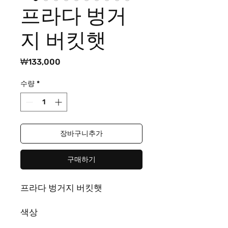
프라다 벙거
지 버킷햇
가
₩133,000
격
수량
*
장바구니추가
구매하기
프라다 벙거지 버킷햇
색상
그레이