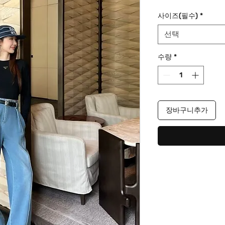
격
사이즈(필수)
*
선택
수량
*
장바구니추가