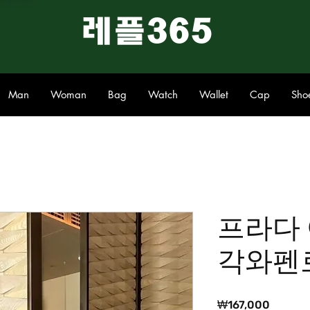
​레플365
Man
Woman
Bag
Watch
Wallet
Cap
Sho
프라다
각와펜
가
₩167,000