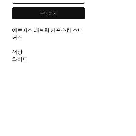
구매하기
에르메스 패브릭 카프스킨 스니
커즈
색상
화이트
사이즈
40 (250 ~ 255 mm)
41 (260 ~ 265 mm)
42 (265 ~ 270 mm)
43 (270 ~ 275 mm)
44 (275 ~ 280 mm)