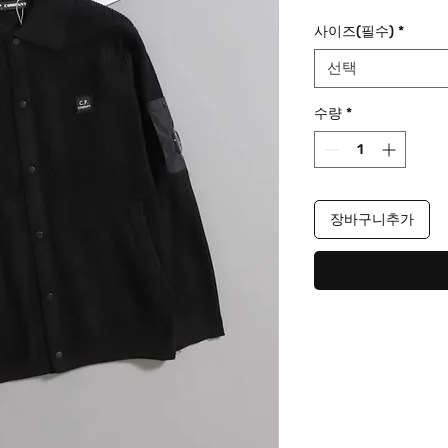
격
사이즈(필수)
*
선택
수량
*
장바구니추가