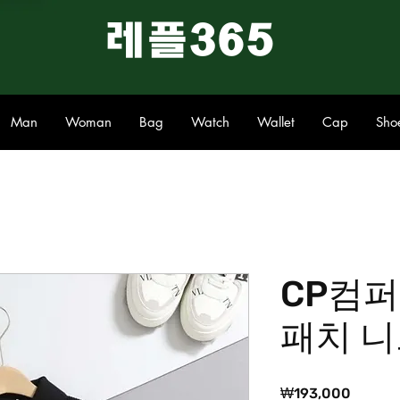
​레플365
Man
Woman
Bag
Watch
Wallet
Cap
Sho
CP컴퍼
패치 니
가
₩193,000