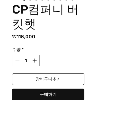
CP컴퍼니 버
킷햇
가
₩118,000
격
수량
*
장바구니추가
구매하기
CP컴퍼니 버킷햇
사이즈
Free