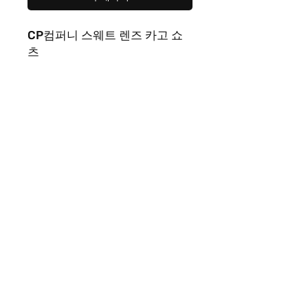
CP컴퍼니 스웨트 렌즈 카고 쇼
츠
색상
그레이
,
블랙
사이즈
L
제품 페이지 | Rep365 남성 여성 모두가 좋아하는 다양한 스타일
의 명품레플리카를 만나볼 수 있는 레플샵입니다. 트렌디한 이미
테이션 상품과 폭넓은 카테고리를 갖춘 레플리카사이트이자 레
플리카쇼핑몰로 편리한 쇼핑!
문의사항은 FAQ에서 카톡으로 문의 부탁드립니다! ( 업무
시간 외에도 최대한 답변드릴 수 있도록 노력하겠습니다!
)