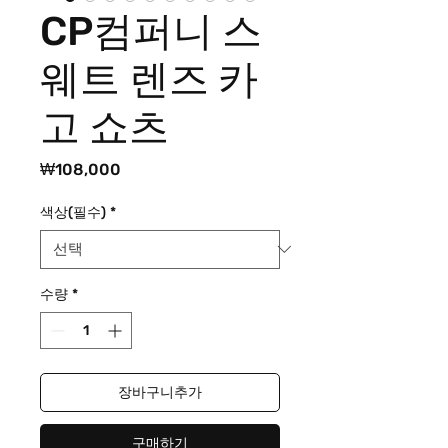
CP컴퍼니 스
웨트 렌즈 카
고 쇼츠
가
₩108,000
격
색상(필수)
*
수량
*
장바구니추가
구매하기