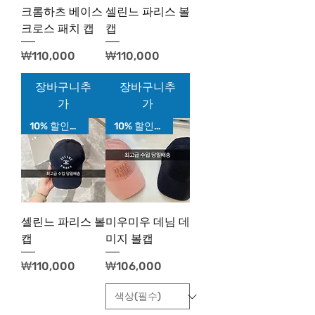
크롬하츠 베이스
셀린느 파리스 볼
크로스 패치 캡
캡
가격
가격
₩110,000
₩110,000
장바구니추
장바구니추
가
가
10% 할인가!
10% 할인가!
셀린느 파리스 볼
미우미우 데님 데
캡
미지 볼캡
가격
가격
₩110,000
₩106,000