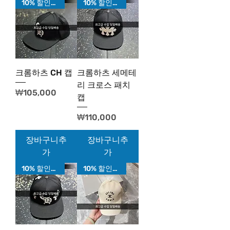
10% 할인가!
10% 할인가!
크롬하츠 CH 캡
크롬하츠 세메테
리 크로스 패치
가격
₩105,000
캡
가격
₩110,000
장바구니추
장바구니추
가
가
10% 할인가!
10% 할인가!