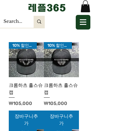
​레플365
10% 할인가!
10% 할인가!
크롬하츠 홀스슈
크롬하츠 홀스슈
캡
캡
가격
가격
₩105,000
₩105,000
장바구니추
장바구니추
가
가