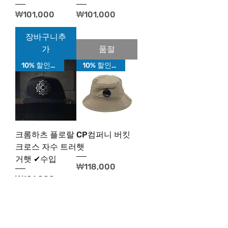
가격
가격
₩101,000
₩101,000
장바구니추
가
품절
10% 할인가!
10% 할인가!
크롬하츠 플로랄
CP컴퍼니 버킷
크로스 자수 트러
햇
거햇 ✔수입
가격
₩118,000
가격
₩101,000
장바구니추
장바구니추
가
가