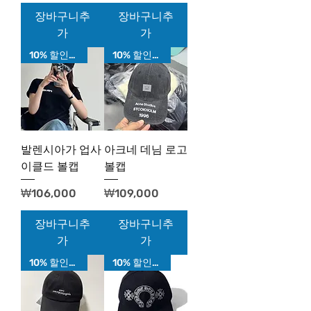
장바구니추
장바구니추
가
가
10% 할인가!
10% 할인가!
발렌시아가 업사
아크네 데님 로고
이클드 볼캡
볼캡
가격
가격
₩106,000
₩109,000
장바구니추
장바구니추
가
가
10% 할인가!
10% 할인가!