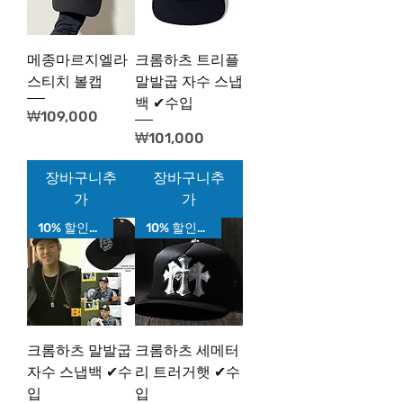
메종마르지엘라
크롬하츠 트리플
스티치 볼캡
말발굽 자수 스냅
백 ✔수입
가격
₩109,000
가격
₩101,000
장바구니추
장바구니추
가
가
10% 할인가!
10% 할인가!
크롬하츠 말발굽
크롬하츠 세메터
자수 스냅백 ✔수
리 트러거햇 ✔수
입
입