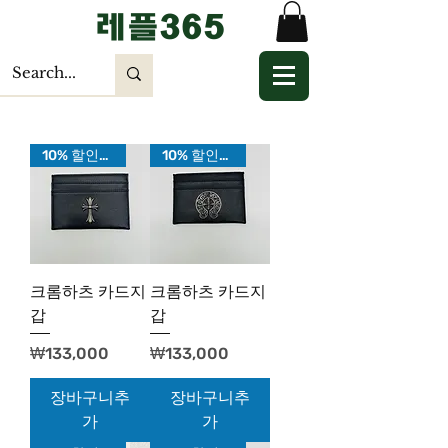
​레플365
10% 할인가!
10% 할인가!
크롬하츠 카드지
크롬하츠 카드지
갑
갑
가격
가격
₩133,000
₩133,000
장바구니추
장바구니추
가
가