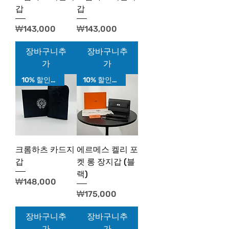
갑
갑
가격
가격
₩143,000
₩143,000
장바구니추
장바구니추
가
가
10% 할인가!
10% 할인가!
크롬하츠 카드지
에르메스 켈리 포
갑
켓 롱 장지갑 (블
랙)
가격
₩148,000
가격
₩175,000
장바구니추
장바구니추
가
가