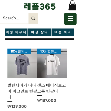
​레플365
여성 아우터
여성 상의
여성 하의
10% 할인가!
10% 할인가!
발렌시아가 디나
겐조 베이직로고
이 피그먼트 반팔
코튼 반팔티
티
가격
₩137,000
가격
₩139,000