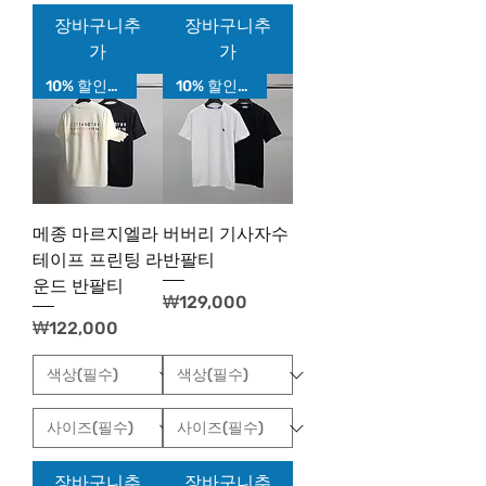
장바구니추
장바구니추
가
가
10% 할인가!
10% 할인가!
메종 마르지엘라
버버리 기사자수
테이프 프린팅 라
반팔티
운드 반팔티
가격
₩129,000
가격
₩122,000
장바구니추
장바구니추