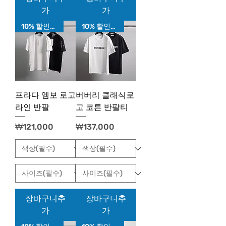
가
가
10% 할인가!
10% 할인가!
프라다 엠보 로고
버버리 클래식로
라인 반팔
고 코튼 반팔티
가격
가격
₩121,000
₩137,000
장바구니추
장바구니추
가
가