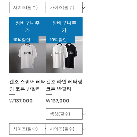
장바구니추
장바구니추
가
가
10% 할인가!
10% 할인가!
겐조 스퀘어 레터
겐조 라인 레터링
링 코튼 반팔티
코튼 반팔티
가격
가격
₩137,000
₩137,000