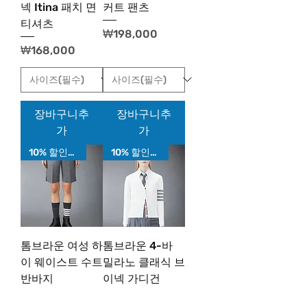
넥 Itina 패치 면
커트 팬츠
티셔츠
가격
₩198,000
가격
₩168,000
장바구니추
장바구니추
가
가
10% 할인가!
10% 할인가!
톰브라운 여성 하
톰브라운 4-바
이 웨이스트 수트
밀라노 클래식 브
반바지
이넥 가디건
가격
가격
₩198,000
₩224,000