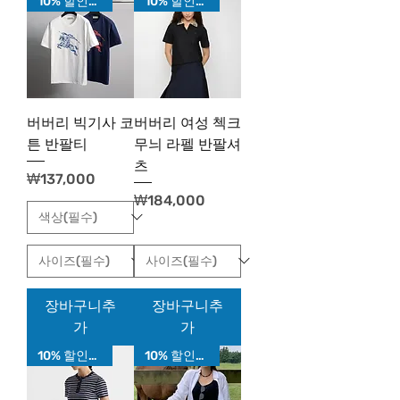
10% 할인가!
10% 할인가!
버버리 빅기사 코
버버리 여성 첵크
튼 반팔티
무늬 라펠 반팔셔
츠
가격
₩137,000
가격
₩184,000
장바구니추
장바구니추
가
가
10% 할인가!
10% 할인가!