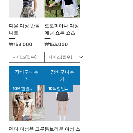
디올 여성 반팔
로로피아나 여성
니트
데님 쇼튼 쇼츠
가격
가격
₩153,000
₩153,000
장바구니추
장바구니추
가
가
10% 할인가!
10% 할인가!
펜디 여성용 크루
톰브라운 여성 스