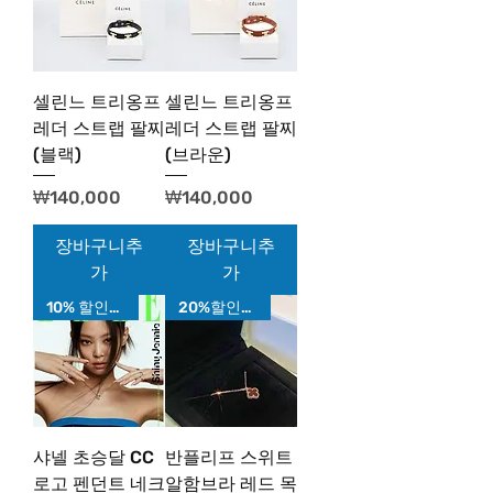
셀린느 트리옹프
셀린느 트리옹프
레더 스트랩 팔찌
레더 스트랩 팔찌
(블랙)
(브라운)
가격
가격
₩140,000
₩140,000
장바구니추
장바구니추
가
가
10% 할인가!
20%할인가!
샤넬 초승달 CC
반플리프 스위트
로고 펜던트 네크
알함브라 레드 목