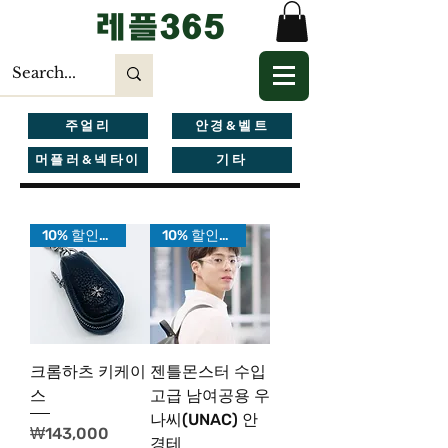
​레플365
주얼리
안경&벨트
머플러&넥타이
기타
10% 할인가!
10% 할인가!
크롬하츠 키케이
젠틀몬스터 수입
스
고급 남여공용 우
나씨(UNAC) 안
가격
₩143,000
경테