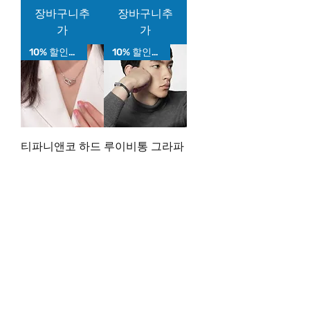
장바구니추
장바구니추
가
가
10% 할인가!
10% 할인가!
티파니앤코 하드
루이비통 그라파
웨어 더블 링크
이트 루프 팔찌
목걸이
가격
₩144,000
가격
₩159,000
장바구니추
장바구니추
가
가
10% 할인가!
10% 할인가!