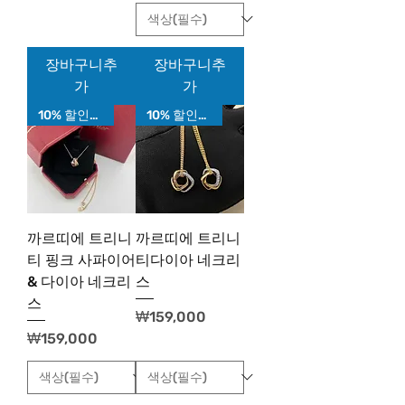
장바구니추
장바구니추
가
가
10% 할인가!
10% 할인가!
까르띠에 트리니
까르띠에 트리니
티 핑크 사파이어
티다이아 네크리
& 다이아 네크리
스
스
가격
₩159,000
가격
₩159,000