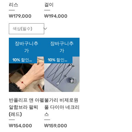
리스
걸이
가격
가격
₩179,000
₩194,000
장바구니추
장바구니추
가
가
10% 할인가!
10% 할인가!
반플리프 앤 아펠
불가리 비제로원
알함브라 팔찌
풀 다이아 네크리
(레드)
스
가격
가격
₩154,000
₩159,000