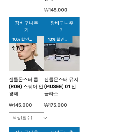
가격
₩145,000
장바구니추
장바구니추
가
가
10% 할인가!
10% 할인가!
젠틀몬스터 롭
젠틀몬스터 뮤지
(ROB) 스퀘어 안
(MUSEE) 01 선
경테
글라스
가격
가격
₩145,000
₩173,000