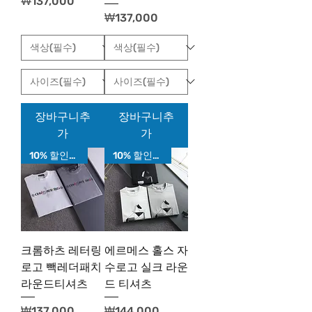
가격
₩137,000
가격
₩137,000
장바구니추
장바구니추
가
가
10% 할인가!
10% 할인가!
크롬하츠 레터링
에르메스 홀스 자
로고 빽레더패치
수로고 실크 라운
라운드티셔츠
드 티셔츠
가격
가격
₩137,000
₩144,000