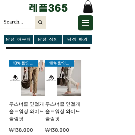
​레플365
남성 아우터
남성 상의
남성 하의
10% 할인가!
10% 할인가!
무스너클 옆절개
무스너클 옆절개
솔트워싱 와이드
솔트워싱 와이드
슬림핏
슬림핏
가격
가격
₩138,000
₩138,000