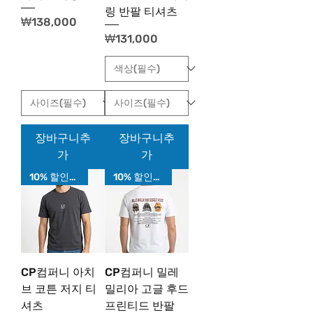
링 반팔 티셔츠
가격
₩138,000
가격
₩131,000
장바구니추
장바구니추
가
가
10% 할인가!
10% 할인가!
CP컴퍼니 아치
CP컴퍼니 밀레
브 코튼 저지 티
밀리아 고글 후드
셔츠
프린티드 반팔