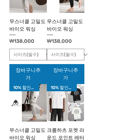
무스너클 고밀도
무스너클 고밀도
바이오 워싱
바이오 워싱
가격
가격
₩138,000
₩138,000
장바구니추
장바구니추
가
가
10% 할인가!
10% 할인가!
무스너클 고밀도
크롬하츠 포켓 라
바이오 워싱
운드 포인트 레터